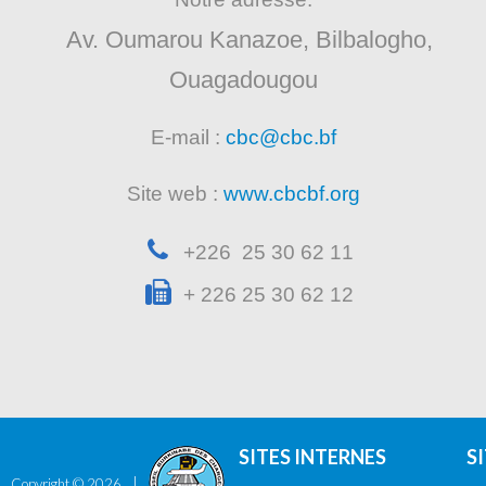
Av. Oumarou Kanazoe, Bilbalogho,
Ouagadougou
E-mail :
cbc@cbc.bf
Site web :
www.cbcbf.org
+226 25 30 62 11
+ 226 25 30 62 12
SITES INTERNES
S
Copyright ©
2026