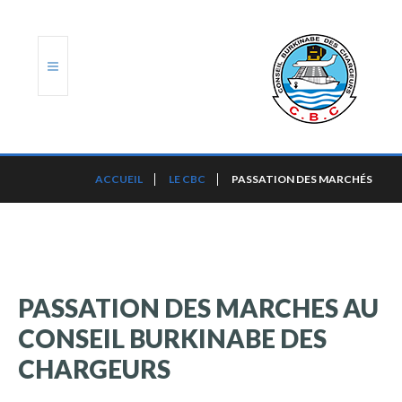
ACCUEIL
ACCUEIL
LE CBC
PASSATION DES MARCHÉS
TRANSLOG
LE CBC
NOS SERVICES
PASSATION
DES
MARCHES
AU
CONSEIL
BURKINABE
DES
PORTS ET PLATEFORMES
CHARGEURS
RÈGLEMENTATION