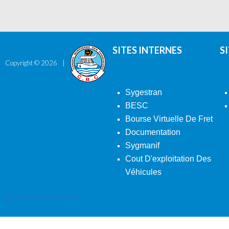
SITES INTERNES
S
Copyright ©
2026
Sygestran
BESC
Bourse Virtuelle De Fret
Documentation
Sygmanif
Cout D'exploitation Des
Véhicules
Back To Desktop Version