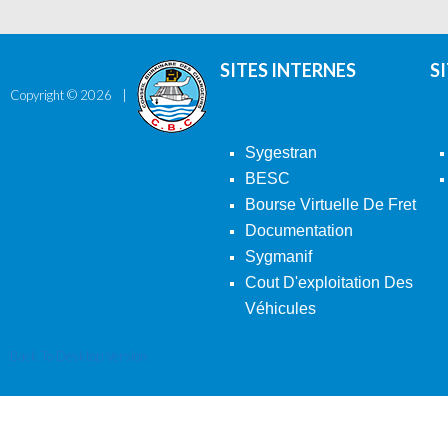
SITES INTERNES
S
Copyright ©
2026
Sygestran
BESC
Bourse Virtuelle De Fret
Documentation
Sygmanif
Cout D'exploitation Des
Véhicules
Back To Desktop Version