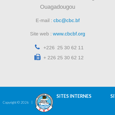
Ouagadougou
E-mail :
cbc@cbc.bf
Site web :
www.cbcbf.org
+226 25 30 62 11
+ 226 25 30 62 12
SITES INTERNES
S
Copyright ©
2026