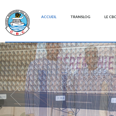
ACCUEIL
TRANSLOG
LE CB
JOURNEE
ENT PATRIOTIQUE ET
ION CITOYENNE AU