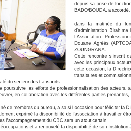
depuis sa prise de foncti
BADO/BOUDA, a accordé, .
dans la matinée du lun
d'administration Birahi
l’Association Profession
Douane Agréés (APTCDA),
ZOUNGRANA.
Cette rencontre s’inscrit
avec les principaux acteurs
cette occasion, la Directr
transitaires et commission
ité du secteur des transports.
rsuivre les efforts de professionnalisation des acteurs, afi
vrer, en collaboration avec les différentes parties prenantes,
é de membres du bureau, a saisi l’occasion pour féliciter la Di
lement exprimé la disponibilité de l'association à travailler étr
lles l’accompagnement du CBC sera un atout certain.
éoccupations et a renouvelé la disponibilité de son Institution 