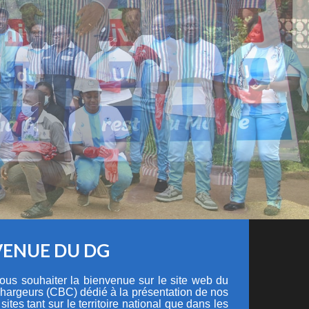
VENUE DU DG
 vous souhaiter la bienvenue sur le site web du
hargeurs (CBC) dédié à la présentation de nos
 sites tant sur le territoire national que dans les