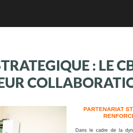
STRATEGIQUE
:
LE
C
EUR
COLLABORATI
PARTENARIAT ST
RENFORC
Dans le cadre de la dyna