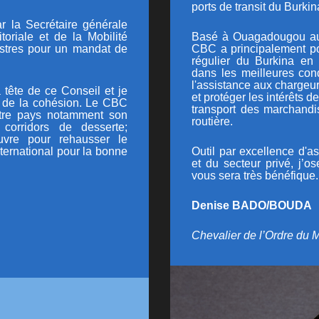
ports de transit du Burkin
r l
a Secrétaire générale
itoriale et de la Mobilité
Basé à Ouagadougou au B
istres pour un mandat de
CBC a principalement po
régulier du Burkina en 
dans les meilleures cond
l'assistance aux chargeur
 tête de ce Conseil et je
et protéger les intérêts
t de la cohésion. Le CBC
transport des marchandis
otre pays notamment son
routière.
 corridors de desserte;
uvre pour rehausser le
ternational pour la bonne
Outil par excellence d'
et du secteur privé, j’
vous sera très bénéfique.
Denise BADO/BOUDA
Chevalier de l’Ordre du M