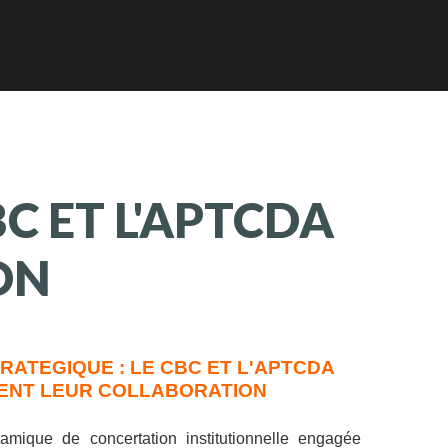
BC
ET
L'APTCDA
ON
RATEGIQUE : LE CBC ET L'APTCDA
ENT LEUR COLLABORATION
mique de concertation institutionnelle engagée