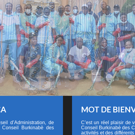
CA
MOT DE BIEN
eil d’Administration, de
C’est un réel plaisir de
u Conseil Burkinabè des
Conseil Burkinabè des C
activités et des différents