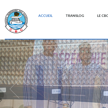
ACCUEIL
TRANSLOG
LE CB
OURNEE
NT PATRIOTIQUE ET
ON CITOYENNE AU