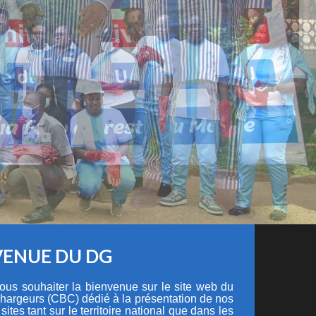
VENUE DU DG
 vous souhaiter la bienvenue sur le site web du
hargeurs (CBC) dédié à la présentation de nos
 sites tant sur le territoire national que dans les