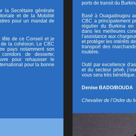
ports de transit du Burkin
r l
a Secrétaire générale
itoriale et de la Mobilité
Basé à Ouagadougou au B
istres pour un mandat de
CBC a principalement po
régulier du Burkina en 
dans les meilleures cond
l'assistance aux chargeur
 tête de ce Conseil et je
et protéger les intérêts
t de la cohésion. Le CBC
transport des marchandis
otre pays notamment son
routière.
 corridors de desserte;
uvre pour rehausser le
ternational pour la bonne
Outil par excellence d'
et du secteur privé, j’
vous sera très bénéfique.
Denise BADO/BOUDA
Chevalier de l’Ordre du M