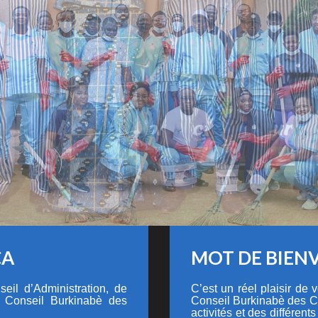
CA
MOT DE BIEN
eil d’Administration, de
C’est un réel plaisir de
u Conseil Burkinabè des
Conseil Burkinabè des C
activités et des différents