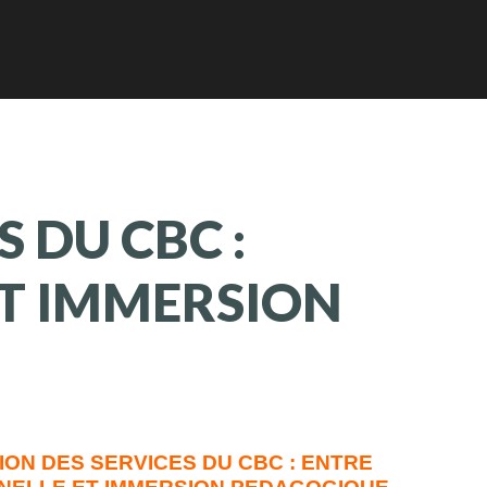
S
DU
CBC
:
T
IMMERSION
ION DES SERVICES DU CBC : ENTRE