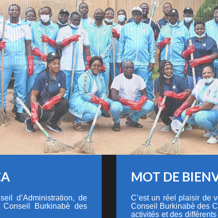
CA
MOT DE BIEN
eil d’Administration, de
C’est un réel plaisir de
u Conseil Burkinabè des
Conseil Burkinabè des C
activités et des différents