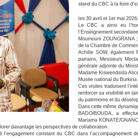
stand du CBC à la foire d’ex
les 30 avril et 1er mai 2026
Le CBC a ainsi eu l’honn
l’Enseignement secondaire 
Moumouni ZOUNGRANA ; le 
de la Chambre de Commerce
Achille SOW, également P
parrains, Messieurs Moc
générale adjointe du Ministè
Madame Kiswendsida Alice
Musée national du Burkina
Ces visites traduisent l’i
renforcer sa visibilité en t
du patrimoine et du dével
Dans cette même dynamiqu
BADO/BOUDA, a effectué
Mariama KONATE/GNANOU, G
xplorer davantage les perspectives de collaboration.
é l’engagement constant du CBC dans l’accompagnement des i