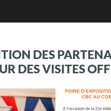
ITION
DES
PARTENA
UR
DES
VISITES
OFF
FOIRE D'EXPOSITI
CBC AU COE
À l’occasion de la 22e édit