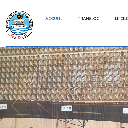
ACCUEIL
TRANSLOG
LE CB
DEUXIEME JOURNEE
D'ENGAGEMENT PATRIOTI
PARTICIPATION CITOYEN
CBC