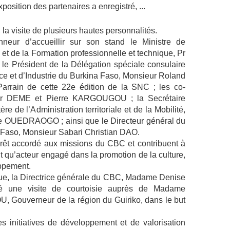
position des partenaires a enregistré, ..
.
, la visite de plusieurs hautes personnalités.
eur d’accueillir sur son stand le Ministre de
et de la Formation professionnelle et technique, Pr
Président de la Délégation spéciale consulaire
 et d’Industrie du Burkina Faso, Monsieur Roland
arrain de cette 22e édition de la SNC ; les co-
tar DEME et Pierre KARGOUGOU ; la Secrétaire
re de l’Administration territoriale et de la Mobilité,
 OUEDRAOGO ; ainsi que le Directeur général du
 Faso, Monsieur Sabari Christian DAO.
ntérêt accordé aux missions du CBC et contribuent à
ant qu’acteur engagé dans la promotion de la culture,
oppement.
e, la Directrice générale du CBC, Madame Denise
 une visite de courtoisie auprès de Madame
ouverneur de la région du Guiriko, dans le but
nitiatives de développement et de valorisation