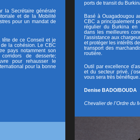
ports de transit du Burkin
r l
a Secrétaire générale
itoriale et de la Mobilité
Basé à Ouagadougou au B
istres pour un mandat de
CBC a principalement po
régulier du Burkina en 
dans les meilleures cond
l'assistance aux chargeur
 tête de ce Conseil et je
et protéger les intérêts
t de la cohésion. Le CBC
transport des marchandis
otre pays notamment son
routière.
 corridors de desserte;
uvre pour rehausser le
ternational pour la bonne
Outil par excellence d'
et du secteur privé, j’
vous sera très bénéfique.
Denise BADO/BOUDA
Chevalier de l’Ordre du M