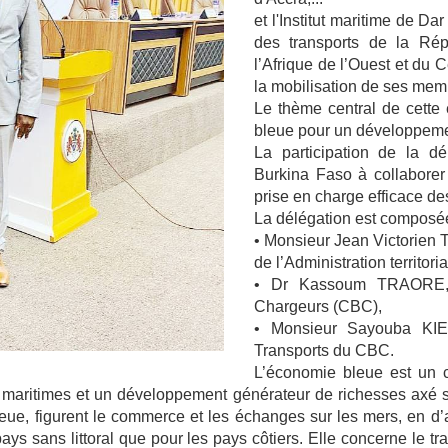
et l'Institut maritime de D
des transports de la Rép
l’Afrique de l’Ouest et du
la mobilisation de ses mem
Le thème central de cette 
bleue pour un développemen
La participation de la dé
Burkina Faso à collabore
prise en charge efficace de
La délégation est composée
• Monsieur Jean Victorien 
de l’Administration territoria
• Dr Kassoum TRAORE, D
Chargeurs (CBC),
• Monsieur Sayouba KIE
Transports du CBC.
L’économie bleue est un c
aritimes et un développement générateur de richesses axé sur 
eue, figurent le commerce et les échanges sur les mers, en d’au
ays sans littoral que pour les pays côtiers. Elle concerne le t