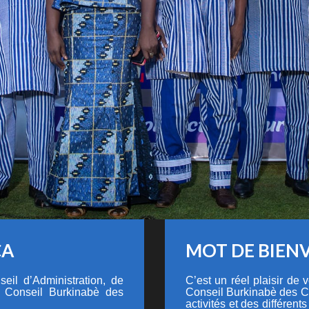
CA
MOT DE BIEN
eil d’Administration, de
C’est un réel plaisir de
u Conseil Burkinabè des
Conseil Burkinabè des C
activités et des différents