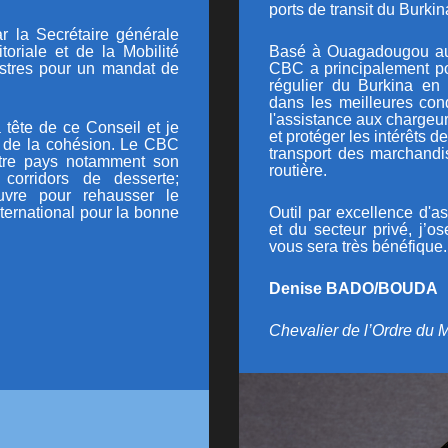
ports de transit du Burkin
r l
a Secrétaire générale
itoriale et de la Mobilité
Basé à Ouagadougou au B
istres pour un mandat de
CBC a principalement po
régulier du Burkina en 
dans les meilleures cond
l'assistance aux chargeur
 tête de ce Conseil et je
et protéger les intérêts
t de la cohésion. Le CBC
transport des marchandis
otre pays notamment son
routière.
 corridors de desserte;
uvre pour rehausser le
ternational pour la bonne
Outil par excellence d'
et du secteur privé, j’
vous sera très bénéfique.
Denise BADO/BOUDA
Chevalier de l’Ordre du M